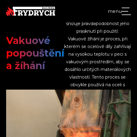
aby se minimalizovalo vnitřní
napětí. Tento proces zlepšuje
menu
pevnost a odolnost materiálu a
snižuje pravděpodobnost jeho
prasknutí při použití.
Vakuové
Vakuové žíhání je proces, při
kterém se ocelové díly zahřívají
popouštění
na vysokou teplotu v peci s
vakuovým prostředím, aby se
a žíhání
dosáhlo určitých materiálových
vlastností. Tento proces se
obvykle používá na oceli s
vysokým obsahem uhlíku nebo
na slitinách s vysokou pevností
a odolností proti korozi.
Ocelové díly jsou zahřívány na
určitou teplotu a udržovány v
této teplotě po určitou dobu,