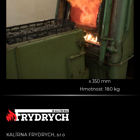
aby se přeměnily struktury
materiálu. Tento proces
zlepšuje vlastnosti materiálu,
jako jsou pevnost, tvrdost,
odolnost proti opotřebení a
odolnost proti korozi.
IPSEN VDFC 214
Maximalní rozměr: 610 x 450
x 350 mm
Hmotnost: 180 kg
KALÍRNA FRYDRYCH, s.r.o